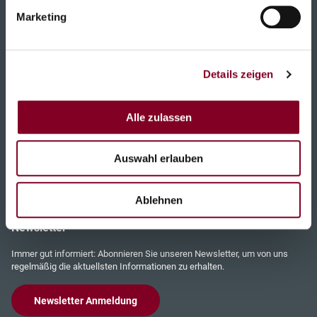
Marketing
Dienstleistungen
Unternehmen
Details zeigen
Über uns
News
Alle zulassen
Zertifikate
Auswahl erlauben
Karriere
Kontakt
Ablehnen
Newsletter
Immer gut informiert: Abonnieren Sie unseren Newsletter, um von uns
regelmäßig die aktuellsten Informationen zu erhalten.
Newsletter Anmeldung