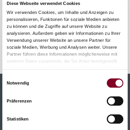
Diese Webseite verwendet Cookies
Sie können über die nebenstehenden Hyperlinks als PDF-
Wir verwenden Cookies, um Inhalte und Anzeigen zu
Dokumente abgerufen werden, bei der DenglerLang GmbH
personalisieren, Funktionen für soziale Medien anbieten
telefonisch, per Fax oder per Post kostenlos angefordert
zu können und die Zugriffe auf unsere Website zu
werden, bzw. liegen in den Geschäftsräumen der
analysieren. Außerdem geben wir Informationen zu Ihrer
DenglerLang GmbH zur Einsicht aus.
Verwendung unserer Website an unsere Partner für
soziale Medien, Werbung und Analysen weiter. Unsere
Partner führen diese Informationen möglicherweise mit
weiteren Daten zusammen, die Sie ihnen bereitgestellt
haben oder die sie im Rahmen Ihrer Nutzung der Dienste
gesammelt haben.
Einwilligungsauswahl
Notwendig
Unsere Innovationen
Produkte
Präferenzen
Simulationssoftware
Statistiken
Service